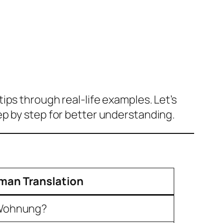
ips through real-life examples. Let’s
ep by step for better understanding.
man Translation
 Wohnung?