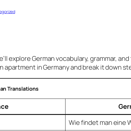
egorized
we’ll explore German vocabulary, grammar, and t
an apartment in Germany and break it down st
an Translations
nce
Ger
Wie findet man eine