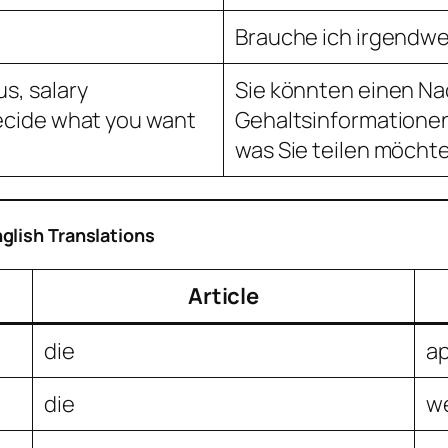
Brauche ich irgendw
us, salary
Sie könnten einen Na
 decide what you want
Gehaltsinformationen 
was Sie teilen möcht
glish Translations
Article
die
a
die
w