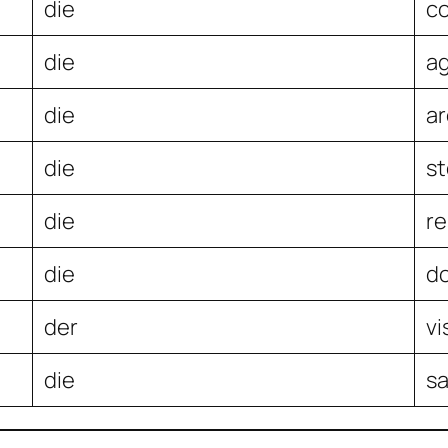
die
co
die
a
die
a
die
s
die
r
die
d
der
vi
die
sa