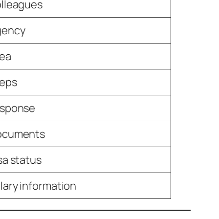
lleagues
gency
rea
teps
esponse
ocuments
sa status
lary information