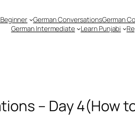
Beginner
German Conversations
German Con
German Intermediate
Learn Punjabi
Re
ions – Day 4(How to