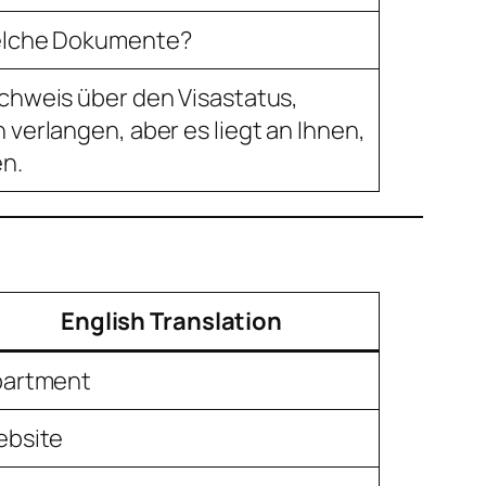
elche Dokumente?
chweis über den Visastatus,
verlangen, aber es liegt an Ihnen,
en.
English Translation
partment
ebsite