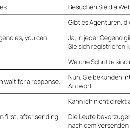
es.
Besuchen Sie die Webs
Gibt es Agenturen, di
agencies, you can
Ja, in jeder Gegend g
Sie sich registrieren
Welche Schritte sind 
Nun, Sie bekunden In
n wait for a response.
Antwort.
Kann ich nicht direkt
 first, after sending
Die Leute bevorzuge
nach dem Versenden e