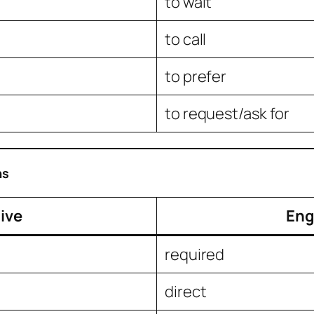
to wait
to call
to prefer
to request/ask for
ns
ive
Eng
required
direct