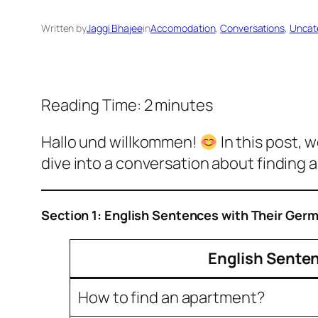
Written by
Jaggi Bhajee
in
Accomodation
, 
Conversations
, 
Uncat
Reading Time:
2
minutes
Hallo und willkommen!
In this post, 
dive into a conversation about finding 
Section 1: English Sentences with Their Germ
English Sente
How to find an apartment?