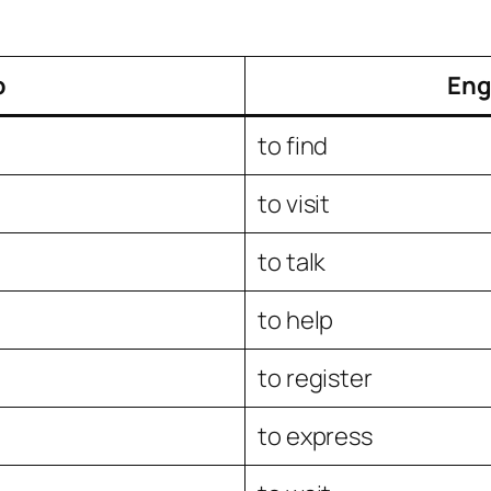
b
Eng
to find
to visit
to talk
to help
to register
to express